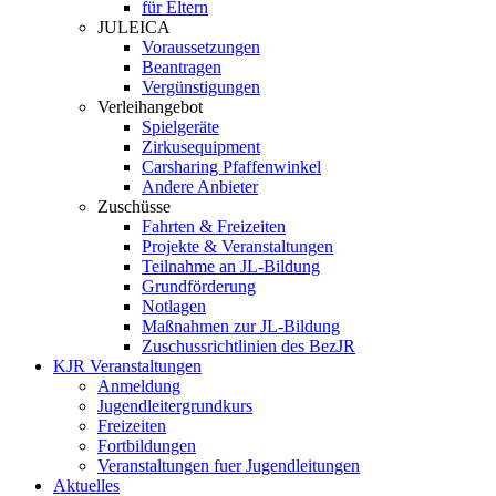
für Eltern
JULEICA
Voraussetzungen
Beantragen
Vergünstigungen
Verleihangebot
Spielgeräte
Zirkusequipment
Carsharing Pfaffenwinkel
Andere Anbieter
Zuschüsse
Fahrten & Freizeiten
Projekte & Veranstaltungen
Teilnahme an JL-Bildung
Grundförderung
Notlagen
Maßnahmen zur JL-Bildung
Zuschussrichtlinien des BezJR
KJR Veranstaltungen
Anmeldung
Jugendleitergrundkurs
Freizeiten
Fortbildungen
Veranstaltungen fuer Jugendleitungen
Aktuelles