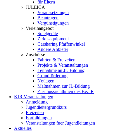
für Eltern
JULEICA
Voraussetzungen
Beantragen
Vergünstigungen
Verleihangebot
Spielgeräte
Zirkusequipment
Carsharing Pfaffenwinkel
Andere Anbieter
Zuschüsse
Fahrten & Freizeiten
Projekte & Veranstaltungen
Teilnahme an JL-Bildung
Grundförderung
Notlagen
Maßnahmen zur JL-Bildung
Zuschussrichtlinien des BezJR
KJR Veranstaltungen
Anmeldung
Jugendleitergrundkurs
Freizeiten
Fortbildungen
Veranstaltungen fuer Jugendleitungen
Aktuelles